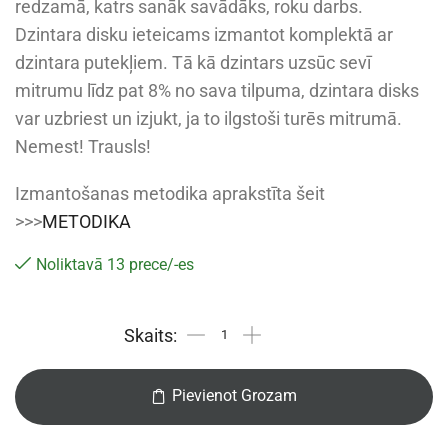
redzamā, katrs sanāk savādāks, roku darbs.
Dzintara disku ieteicams izmantot komplektā ar
dzintara putekļiem. Tā kā dzintars uzsūc sevī
mitrumu līdz pat 8% no sava tilpuma, dzintara disks
var uzbriest un izjukt, ja to ilgstoši turēs mitrumā.
Nemest! Trausls!
Izmantošanas metodika aprakstīta šeit
>>>
METODIKA
Noliktavā 13 prece/-es
Pievienot Grozam