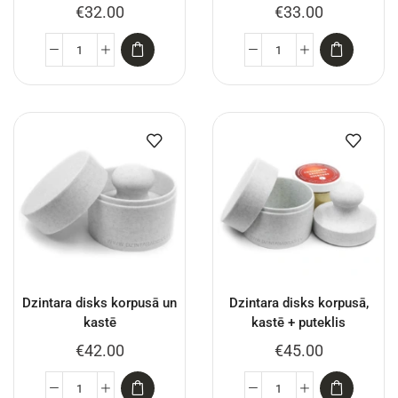
€
32.00
€
33.00
Dzintara disks korpusā un
Dzintara disks korpusā,
kastē
kastē + puteklis
€
42.00
€
45.00