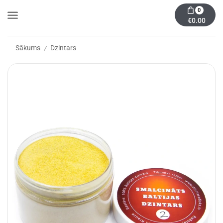
0
€
0.00
Sākums
Dzintars
/