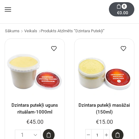
0
€
0.00
Sākums
Veikals
Produkts Atzīmēts “dzintara Putekļi”
Dzintara putekļi uguns
Dzintara putekļi masāžai
rituālam-1000ml
(150ml)
€
45.00
€
15.00