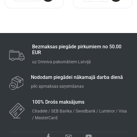
Bezmaksas piegāde pirkumiem no 50.00
EUR
uz Omniva pakomātiem Latvijā
Nododam piegādei nākamajā darba dienā
pēc apmaksas saņemšanas
100% Drošs maksājums
Citadele / SEB Banka / Swedbank / Luminor / Visa
/ MasterCard